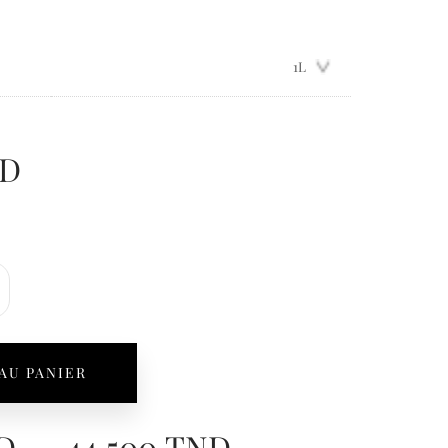
D
AU PANIER
Plage
D
–
44,500
TND