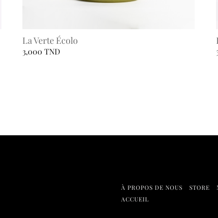
La Verte Écolo
3,000
TND
Ce
produit
a
plusieurs
variations.
Les
options
peuvent
être
choisies
À PROPOS DE NOUS
STORE
sur
ACCUEIL
la