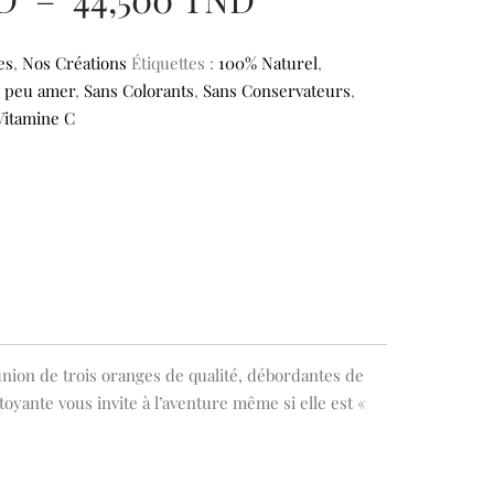
de
es
,
Nos Créations
Étiquettes :
100% Naturel
,
,
peu amer
,
Sans Colorants
,
Sans Conservateurs
prix :
,
Vitamine C
2,500 TND
à
44,500 TND
union de trois oranges de qualité, débordantes de
oyante vous invite à l’aventure même si elle est «