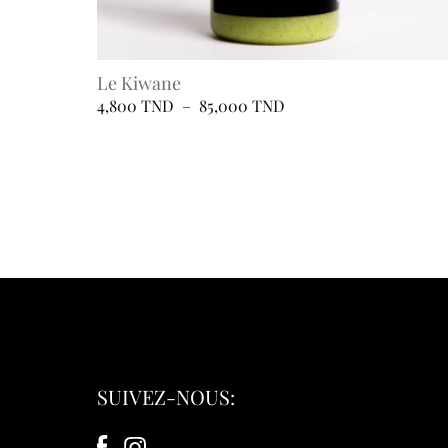
Le Kiwane
Plage
4,800
TND
–
85,000
TND
de
Ce
prix :
produit
4,800 TND
a
à
plusieurs
85,000 TND
variations.
Les
options
peuvent
être
choisies
SUIVEZ-NOUS:
sur
la