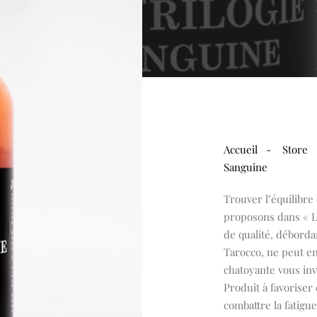
Accueil
-
Store
Sanguine
Trouver l’équilibre
proposons dans « La
de qualité, débord
Tarocco, ne peut e
chatoyante vous inv
Produit à favoriser
combattre la fatigue