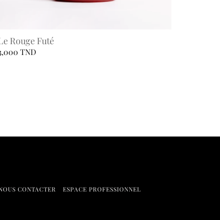
Le Rouge Futé
3,000
TND
Ce
produit
a
plusieurs
variations.
Les
options
peuvent
être
choisies
NOUS CONTACTER
ESPACE PROFESSIONNEL
sur
la