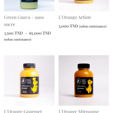
choisies
être
sur
choisies
la
sur
Green Guava – sans
L’Orange Artiste
page
la
sucre
3,000
TND
(selon contenance)
du
page
Plage
3,500
TND
–
65,000
TND
produit
Ce
du
de
(selon contenance)
produit
produit
prix :
a
Ce
3,500 TND
plusieurs
produit
à
variations.
a
65,000 TND
Les
plusieurs
options
variations.
peuvent
Les
être
options
choisies
peuvent
sur
être
la
choisies
page
sur
L’Orange Gourmet
L’Orange Mignonne