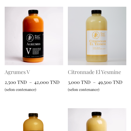
Agrumes V
Citronnade El Yesmine
Plage
Pla
2,500
TND
–
42,000
TND
3,000
TND
–
49,500
TND
de
de
(selon contenance)
(selon contenance)
prix :
prix
Ce
Ce
2,500 TND
3,0
produit
produit
à
à
a
a
42,000 TND
49,
plusieurs
plusieurs
variations.
variations.