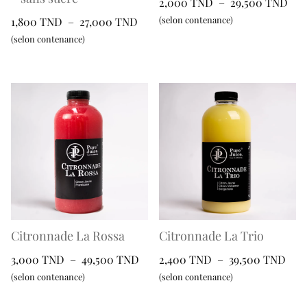
Pla
2,000
TND
–
29,500
TND
page
page
de
Plage
(selon contenance)
1,800
TND
–
27,000
TND
du
du
prix
de
(selon contenance)
Ce
produit
produit
2,0
prix :
produit
Ce
à
1,800 TND
a
produit
29,
à
plusieurs
a
27,000 TND
variations.
plusieurs
Les
variations.
options
Les
peuvent
options
être
peuvent
choisies
être
sur
choisies
la
sur
Citronnade La Rossa
Citronnade La Trio
page
la
Plage
Plag
3,000
TND
–
49,500
TND
2,400
TND
–
39,500
TND
du
page
de
de
(selon contenance)
(selon contenance)
produit
du
prix :
prix 
Ce
Ce
produit