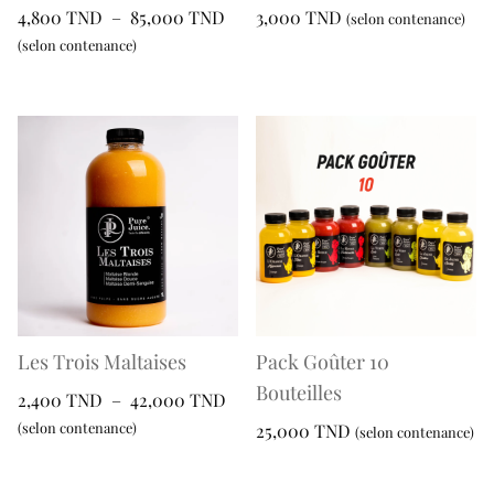
page
Plage
4,800
TND
–
85,000
TND
3,000
TND
(selon contenance)
page
du
de
(selon contenance)
Ce
du
produit
prix :
Ce
produit
produit
4,800 TND
produit
a
à
a
plusieurs
85,000 TND
plusieurs
variations.
variations.
Les
Les
options
options
peuvent
peuvent
être
être
choisies
choisies
sur
sur
la
Les Trois Maltaises
Pack Goûter 10
la
page
Bouteilles
Plage
2,400
TND
–
42,000
TND
page
du
de
(selon contenance)
25,000
TND
(selon contenance)
du
produit
prix :
Ce
produit
Ce
2,400 TND
produit
produit