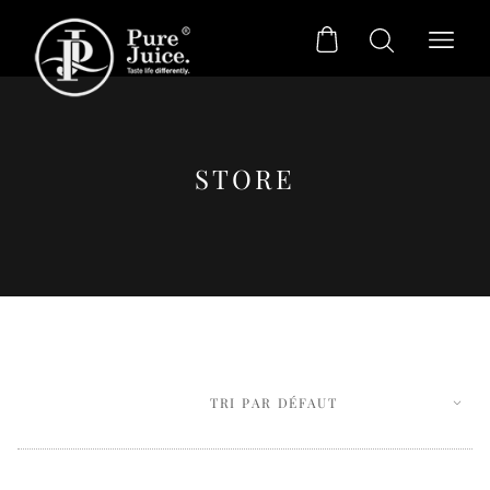
STORE
Sans Sucre
Citronnades
Agrumes
Incontournables