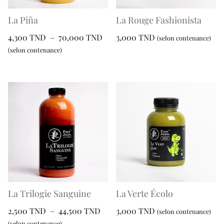
choisies
choisies
sur
sur
La Piña
La Rouge Fashionista
la
la
Plage
4,300
TND
–
70,000
TND
3,000
TND
(selon contenance)
page
page
de
(selon contenance)
Ce
du
du
prix :
Ce
produit
produit
produit
4,300 TND
produit
a
à
a
plusieurs
70,000 TND
plusieurs
variations.
variations.
Les
Les
options
options
peuvent
peuvent
être
être
choisies
choisies
sur
sur
la
La Trilogie Sanguine
La Verte Écolo
la
page
Plage
2,500
TND
–
44,500
TND
3,000
TND
(selon contenance)
page
du
de
(selon contenance)