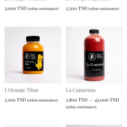
du
la
3,000
TND
2,500
TND
(selon contenance)
(selon contenance)
produit
page
Ce
Ce
du
produit
produit
produit
a
a
plusieurs
plusieurs
variations.
variations.
Les
Les
options
options
peuvent
peuvent
être
être
choisies
choisies
sur
sur
L’Orange Titan
La Camarosa
la
la
Pla
2,500
TND
2,800
TND
–
45,000
TND
(selon contenance)
page
page
de
(selon contenance)
Ce
du
du
prix
Ce
produit
produit
produit
2,8
produit
a
à