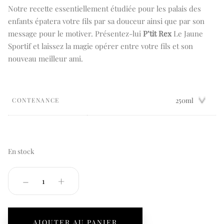
Notre recette essentiellement étudiée pour les palais des
enfants épatera votre fils par sa douceur ainsi que par son
message pour le motiver. Présentez-lui
P’tit Rex
Le Jaune
Sportif et laissez la magie opérer entre votre fils et son
nouveau meilleur ami.
CONTENANCE
En stock
quantité
–
+
de
Le
Jaune
AJOUTER AU PANIER