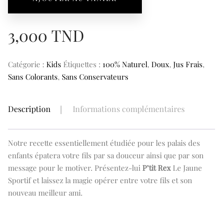
Sportif
3,000
TND
Catégorie :
Kids
Étiquettes :
100% Naturel
,
Doux
,
Jus Frais
,
Sans Colorants
,
Sans Conservateurs
Description
Informations complémentaires
Notre recette essentiellement étudiée pour les palais des
enfants épatera votre fils par sa douceur ainsi que par son
message pour le motiver. Présentez-lui
P’tit Rex
Le Jaune
Sportif et laissez la magie opérer entre votre fils et son
nouveau meilleur ami.