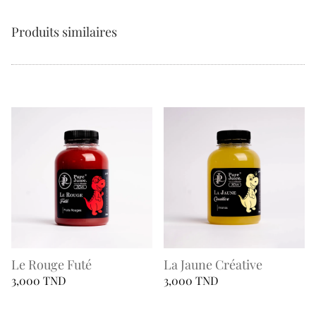
Produits similaires
Le Rouge Futé
La Jaune Créative
3,000
TND
3,000
TND
Ce
Ce